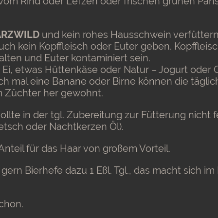
vom Rind oder Lefzen oder frischen grünen Pans
WARZWILD
und kein rohes Hausschwein verfüttern
ch kein Kopffleisch oder Euter geben. Kopffleisc
ten und Euter kontaminiert sein.
 Ei, etwas Hüttenkäse oder Natur – Jogurt oder 
auch mal eine Banane oder Birne können die tägli
m Züchter her gewohnt.
llte in der tgl. Zubereitung zur Fütterung nicht f
etsch oder Nachtkerzen Öl).
 Anteil für das Haar von großem Vorteil.
gern Bierhefe dazu 1 Eßl. Tgl., das macht sich i
chon.