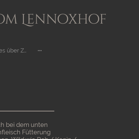
om Lennoxhof
Wissenswertes über Zucht
ch bei dem unten
hfleisch Fütterung