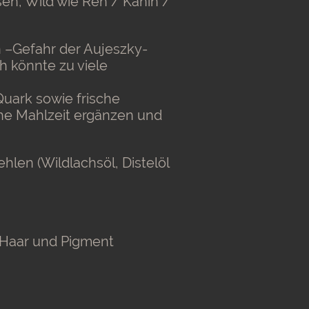
en, Wild wie Reh / Kanin /
 –Gefahr der Aujeszky-
h könnte zu viele
Quark sowie frische
che Mahlzeit ergänzen und
ehlen (Wildlachsöl, Distelöl
m Haar und Pigment