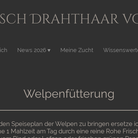
sch Drahthaar v
ich
News 2026
Meine Zucht
Welpenfütterung
en Speiseplan der Welpen zu bringen ersetze i
e 1 Mahlzeit am Tag durch eine reine Rohe Frisc