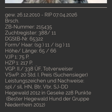
gew. 26.12.2010 - RIP 07.04.2026
Brsch.
ZB-Nummer: 215435
Zuchtregister: 388/ 11
DGStB-Nr. 65322
Form/ Haar: (sg ) 11 / (sg ) 11
Höhe/ Länge: 65 / 66
VJP 1: 75 P.
HZP 1: 217 P.
VGP: II./ 338 ÜF, Totverweiser
VSwP: 20 Std. I. Preis (Suchensieger)
Leistungszeichen und Nachweise:
spl / sil, HN, Btr, Vbr, SJ-DD
Hegewald 2012 in Geseke 228 Punkte
(Bester Hegewald Hund der Gruppe
Niederrhein 2012)